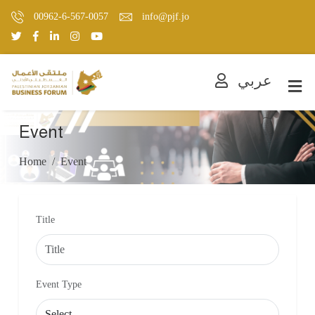
00962-6-567-0057
info@pjf.jo
عربي
Event
Home
Event
Title
Event Type